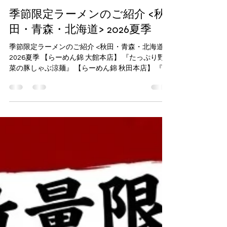
WEB＆SNS RDB
6月15日
読了時間: 3分
季節限定ラーメンのご紹介 <秋
田・青森・北海道> 2026夏季
季節限定ラーメンのご紹介 <秋田・青森・北海道>
2026夏季 【らーめん錦 大館本店】 『たっぷり野
菜の豚しゃぶ涼麺』 【らーめん錦 秋田本店】 『冷
やしごぼう天おろしそば』 【麺屋うるとら 鷹巣
店】 『冷やし担々パイコー麺』 【麺屋うるとら 土
崎店】 『【極上】和風冷やし中華そば』 【弘前い
ちろ】 『冷やし担々パイコー麺』 【濃熟鶏白湯 ら
ーめん錦 札幌店】 超濃厚魚介まぜそば