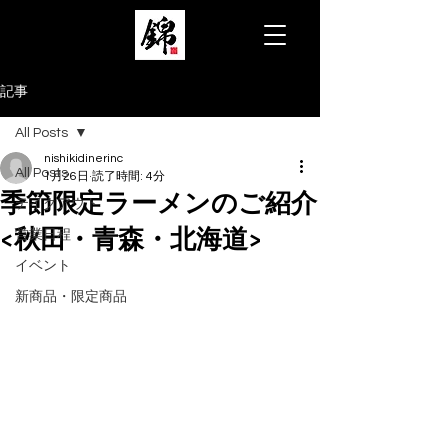
記事
All Posts
nishikidinerinc
All Posts
1月26日
読了時間: 4分
季節限定ラーメンのご紹介
テイクアウト
<秋田・青森・北海道>
営業日程
イベント
新商品・限定商品