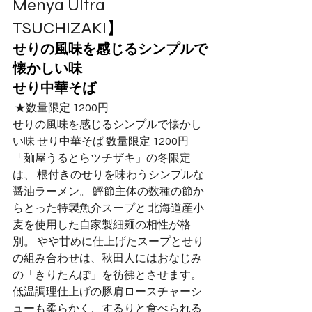
Menya Ultra 
TSUCHIZAKI
】
せりの風味を感じるシンプルで
懐かしい味 
せり中華そば
 ★数量限定 1200円 
せりの風味を感じるシンプルで懐かし
い味 せり中華そば 数量限定 1200円 
「麺屋うるとらツチザキ」の冬限定
は、 根付きのせりを味わうシンプルな
醤油ラーメン。 鰹節主体の数種の節か
らとった特製魚介スープと 北海道産小
麦を使用した自家製細麺の相性が格
別。 やや甘めに仕上げたスープとせり
の組み合わせは、秋田人にはおなじみ
の「きりたんぽ」を彷彿とさせます。 
低温調理仕上げの豚肩ロースチャーシ
ューも柔らかく、するりと食べられる